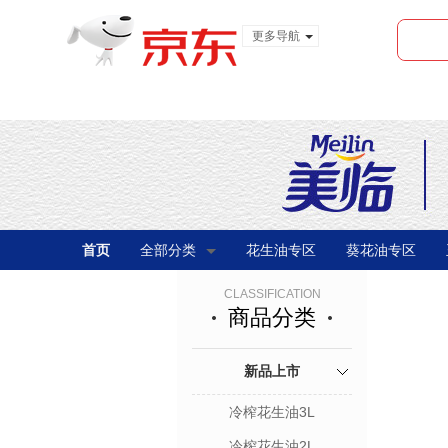
更多导航
服装城
食品
金融
首页
全部分类
花生油专区
葵花油专区
CLASSIFICATION
商品分类
新品上市
冷榨花生油3L
冷榨花生油2L