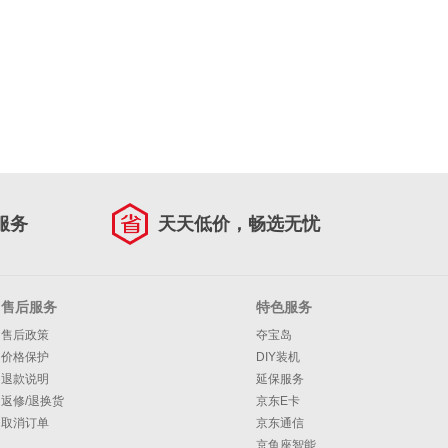
服务
天天低价，畅选无忧
售后服务
特色服务
售后政策
夺宝岛
价格保护
DIY装机
退款说明
延保服务
返修/退换货
京东E卡
取消订单
京东通信
京鱼座智能